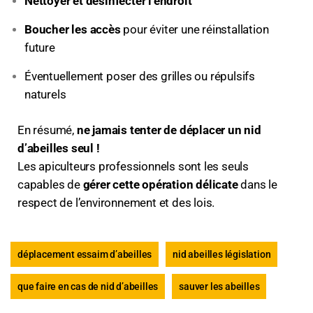
Nettoyer et désinfecter l’endroit
Boucher les accès
pour éviter une réinstallation
future
Éventuellement poser des grilles ou répulsifs
naturels
En résumé,
ne jamais tenter de déplacer un nid
d’abeilles seul !
Les apiculteurs professionnels sont les seuls
capables de
gérer cette opération délicate
dans le
respect de l’environnement et des lois.
déplacement essaim d’abeilles
nid abeilles législation
que faire en cas de nid d’abeilles
sauver les abeilles